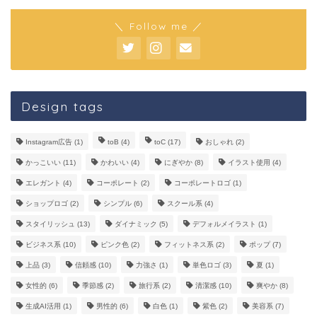
＼ Follow me ／
Design tags
Instagram広告
(1)
toB
(4)
toC
(17)
おしゃれ
(2)
かっこいい
(11)
かわいい
(4)
にぎやか
(8)
イラスト使用
(4)
エレガント
(4)
コーポレート
(2)
コーポレートロゴ
(1)
ショップロゴ
(2)
シンプル
(6)
スクール系
(4)
スタイリッシュ
(13)
ダイナミック
(5)
デフォルメイラスト
(1)
ビジネス系
(10)
ピンク色
(2)
フィットネス系
(2)
ポップ
(7)
上品
(3)
信頼感
(10)
力強さ
(1)
単色ロゴ
(3)
夏
(1)
女性的
(6)
季節感
(2)
旅行系
(2)
清潔感
(10)
爽やか
(8)
生成AI活用
(1)
男性的
(6)
白色
(1)
紫色
(2)
美容系
(7)