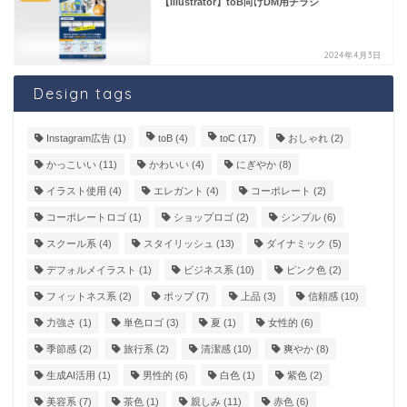
【Illustrator】toB向けDM用チラシ
2024年4月3日
Design tags
Instagram広告
(1)
toB
(4)
toC
(17)
おしゃれ
(2)
かっこいい
(11)
かわいい
(4)
にぎやか
(8)
イラスト使用
(4)
エレガント
(4)
コーポレート
(2)
コーポレートロゴ
(1)
ショップロゴ
(2)
シンプル
(6)
スクール系
(4)
スタイリッシュ
(13)
ダイナミック
(5)
デフォルメイラスト
(1)
ビジネス系
(10)
ピンク色
(2)
フィットネス系
(2)
ポップ
(7)
上品
(3)
信頼感
(10)
力強さ
(1)
単色ロゴ
(3)
夏
(1)
女性的
(6)
季節感
(2)
旅行系
(2)
清潔感
(10)
爽やか
(8)
生成AI活用
(1)
男性的
(6)
白色
(1)
紫色
(2)
美容系
(7)
茶色
(1)
親しみ
(11)
赤色
(6)