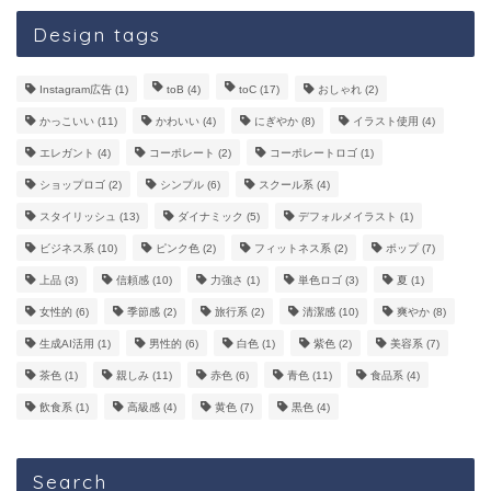
Design tags
Instagram広告
(1)
toB
(4)
toC
(17)
おしゃれ
(2)
かっこいい
(11)
かわいい
(4)
にぎやか
(8)
イラスト使用
(4)
エレガント
(4)
コーポレート
(2)
コーポレートロゴ
(1)
ショップロゴ
(2)
シンプル
(6)
スクール系
(4)
スタイリッシュ
(13)
ダイナミック
(5)
デフォルメイラスト
(1)
ビジネス系
(10)
ピンク色
(2)
フィットネス系
(2)
ポップ
(7)
上品
(3)
信頼感
(10)
力強さ
(1)
単色ロゴ
(3)
夏
(1)
女性的
(6)
季節感
(2)
旅行系
(2)
清潔感
(10)
爽やか
(8)
生成AI活用
(1)
男性的
(6)
白色
(1)
紫色
(2)
美容系
(7)
茶色
(1)
親しみ
(11)
赤色
(6)
青色
(11)
食品系
(4)
飲食系
(1)
高級感
(4)
黄色
(7)
黒色
(4)
Search