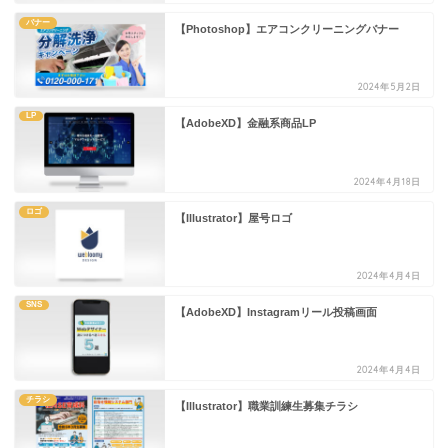
バナー
【Photoshop】エアコンクリーニングバナー
2024年5月2日
LP
【AdobeXD】金融系商品LP
2024年4月18日
ロゴ
【Illustrator】屋号ロゴ
2024年4月4日
SNS
【AdobeXD】Instagramリール投稿画面
2024年4月4日
チラシ
【Illustrator】職業訓練生募集チラシ