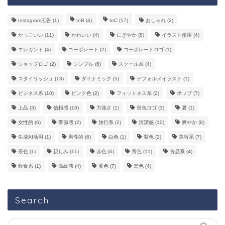
Instagram広告
(1)
toB
(4)
toC
(17)
おしゃれ
(2)
かっこいい
(11)
かわいい
(4)
にぎやか
(8)
イラスト使用
(4)
エレガント
(4)
コーポレート
(2)
コーポレートロゴ
(1)
ショップロゴ
(2)
シンプル
(6)
スクール系
(4)
スタイリッシュ
(13)
ダイナミック
(5)
デフォルメイラスト
(1)
ビジネス系
(10)
ピンク色
(2)
フィットネス系
(2)
ポップ
(7)
上品
(3)
信頼感
(10)
力強さ
(1)
単色ロゴ
(3)
夏
(1)
女性的
(6)
季節感
(2)
旅行系
(2)
清潔感
(10)
爽やか
(8)
生成AI活用
(1)
男性的
(6)
白色
(1)
紫色
(2)
美容系
(7)
茶色
(1)
親しみ
(11)
赤色
(6)
青色
(11)
食品系
(4)
飲食系
(1)
高級感
(4)
黄色
(7)
黒色
(4)
Search